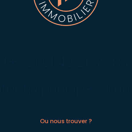
(+33) 01 40 21 39 83
tact@principes-imm
Ou nous trouver ?